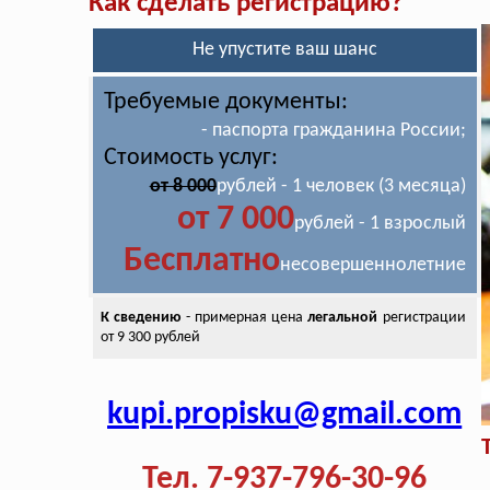
Как сделать регистрацию?
Не упустите ваш шанс
Требуемые документы:
- паспорта гражданина России;
Стоимость услуг:
от 8 000
рублей - 1 человек (3 месяца)
от 7 000
рублей - 1 взрослый
Бесплатно
несовершеннолетние
К сведению
- примерная цена
легальной
регистрации
от 9 300 рублей
kupi.propisku@gmail.com
Тел. 7-937-796-30-96