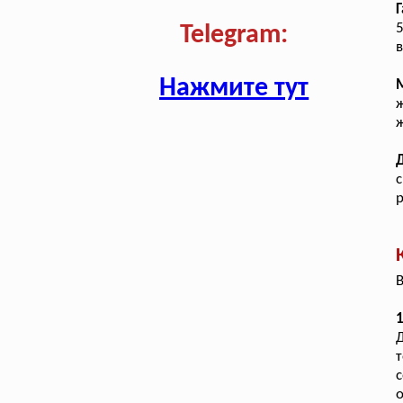
Г
5
Telegram:
в
Нажмите тут
ж
ж
с
р
В
1
Д
т
с
о