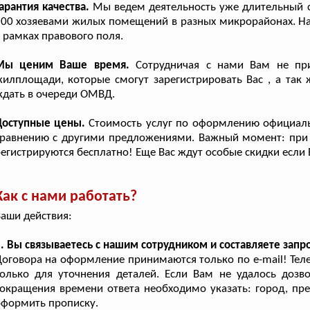
арантия качества.
Мы ведем деятельность уже длительный с
00 хозяевами жилых помещений в разных микрорайонах. На
 рамках правового поля.
Мы ценим Ваше время.
Сотрудничая с нами Вам не при
илплощади, которые смогут зарегистрировать Вас , а так 
дать в очереди ОМВД.
Доступные цены.
Стоимость услуг по оформлению официаль
равнению с другими предложениями. Важный момент: при п
егистрируются бесплатно! Еще Вас ждут особые скидки если
Как с нами работать?
аши действия:
. Вы связываетесь с нашим сотрудником и составляете запро
оговора на оформление принимаются только по e-mail! Тел
олько для уточнения деталей. Если Вам не удалось дозво
окращения времени ответа необходимо указать: город, пр
формить прописку.