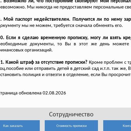
8. Возможно ли, что посторонние скопируют мои персона
евозможно. Мы никогда не предоставляем персональные св
. Мой паспорт недействителен. Получится ли по нему зар
окументу мы не можем, требуется сначала обменять его.
0. Если я сделаю временную прописку, могу ли взять кре
необходимые документы, то Вы в этот же день можете 
инансовых организаций.
1. Какой штраф за отсутствие прописки?
Кроме проблем с тр
оц.пособие или отправить детей в детский сад и.т.п. так же,
становить полиция и отвезти в отделение, если Вы просрочит
траница обновлена 02.08.2026
Сотрудничество
Как заказать
Стоимость прописки
Конт