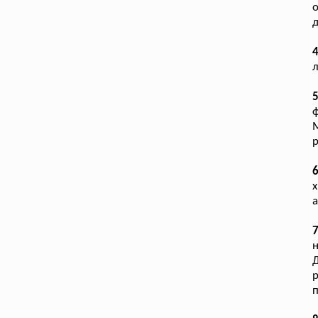
о
д
4
л
ф
р
6
х
а
7
н
р
п