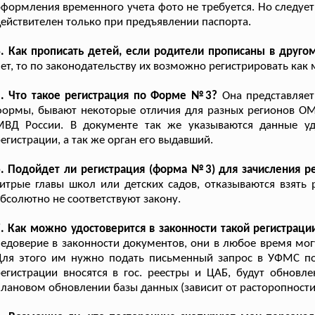
формления временного учета фото не требуется. Но следует
ействителен только при предъявлении паспорта.
. Как прописать детей, если родители прописаны в друго
ет, то по законодательству их возможно регистрировать как 
5. Что такое регистрация по Форме №3?
Она представляет
ормы, бывают некоторые отличия для разных регионов ОМ
МВД России. В документе так же указываются данные уд
егистрации, а так же орган его выдавший.
. Подойдет ли регистрация (форма №3) для зачисления ре
итрые главы школ или детских садов, отказываются взять
бсолютно не соответствуют закону.
. Как можно удостоверится в законности такой регистраци
едоверие в законности документов, они в любое время мог
Для этого им нужно подать письменный запрос в УФМС по
егистрации вносятся в гос. реестры и ЦАБ, будут обновл
лановом обновлении базы данных (зависит от расторопност