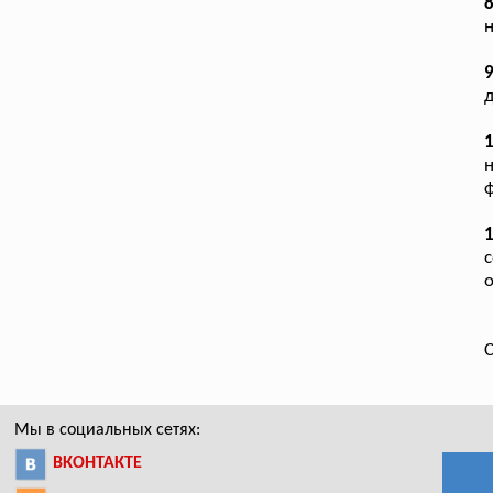
н
9
д
1
ф
1
с
о
С
Мы в социальных сетях:
ВКОНТАКТЕ