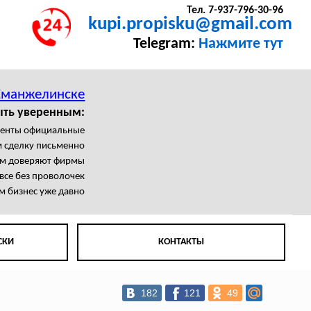
Тел. 7-937-796-30-96
kupi.propisku@gmail.com
Telegram:
Нажмите тут
Еманжелинске
ыть уверенным:
менты официальные
 сделку письменно
м доверяют фирмы
все без проволочек
м бизнес уже давно
СКИ
КОНТАКТЫ
182
121
49